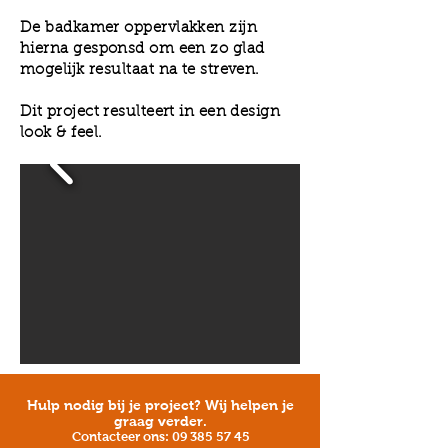
De badkamer oppervlakken zijn
hierna gesponsd om een zo glad
mogelijk resultaat na te streven.
Dit project resulteert in een design
look & feel.
Hulp nodig bij je project? Wij helpen je
graag verder.
Contacteer ons:
09 385 57 45