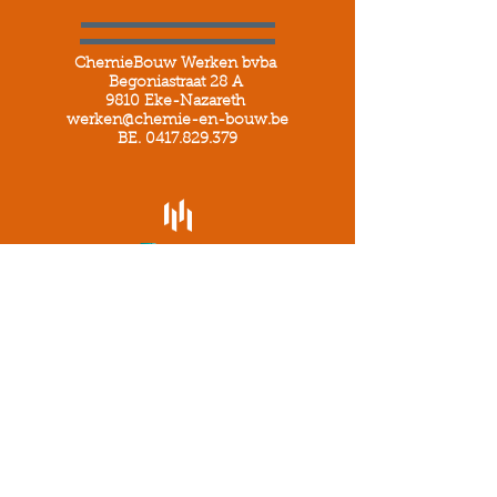
ChemieBouw Werken bvba
Begoniastraat 28 A
9810 Eke-Nazareth
werken
@chemie-en-bouw.be
BE.
0417.829.379
LINK
chemie-en-bouw.be
© 2022 by Delmeiren Yasper - All rights
reserved by ChemieBouw Werken bvba
SERVICES
Privacybeleid